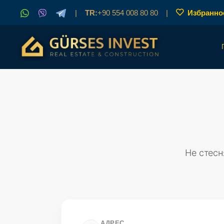
|
TR:
+90 554 008 80 80
|
Избранно
Не стесн
АДРЕС