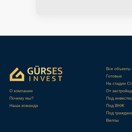
Все объекты
Готовые
На стадии Ст
О компании
От застройщ
Почему мы?
Под инвести
Наша команда
Под ВНЖ
Под граждан
Виллы