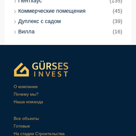
Пентхаус
(135)
Коммерческие помещения
(45)
Дуплекс с садом
(39)
Вилла
(16)
О компании
Почему мы?
Наша команда
Все объекты
Готовые
На стадии Строительства