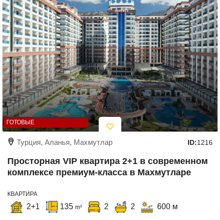
ГОТОВЫЕ
Турция, Аланья, Махмутлар
ID:
1216
Просторная VIP квартира 2+1 в современном
комплексе премиум-класса в Махмутларе
КВАРТИРА
2+1
135
2
2
600 м
m²