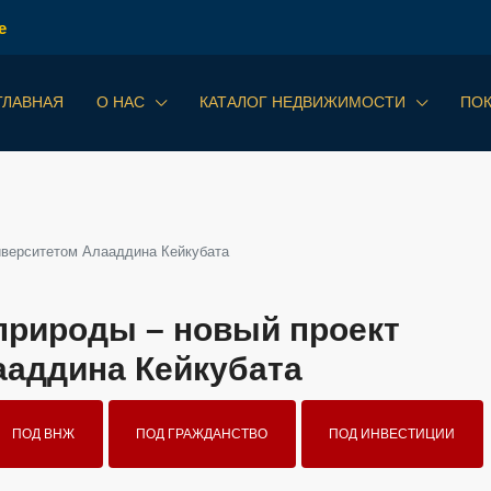
е
ГЛАВНАЯ
О НАС
КАТАЛОГ НЕДВИЖИМОСТИ
ПО
иверситетом Алааддина Кейкубата
природы – новый проект
ааддина Кейкубата
ПОД ВНЖ
ПОД ГРАЖДАНСТВО
ПОД ИНВЕСТИЦИИ