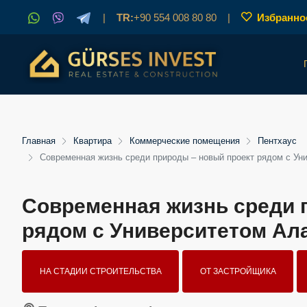
|
TR:
+90 554 008 80 80
|
Избранно
Главная
Квартира
Коммерческие помещения
Пентхаус
Современная жизнь среди природы – новый проект рядом с Ун
Современная жизнь среди 
рядом с Университетом Ал
НА СТАДИИ СТРОИТЕЛЬСТВА
ОТ ЗАСТРОЙЩИКА